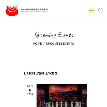
Upcoming Events
Inizio
Informazioni su
HOME
UPCOMING EVENTS
Eventi
Galleria video
Galleria fotografica
Stampa
Latest Past Events
Domande e risposte
Contatti
NOV
8
Italiano
2024