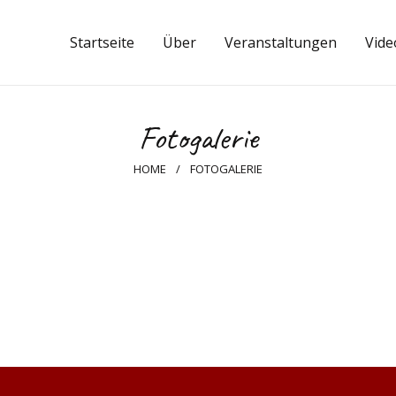
Startseite
Startseite
Über
Veranstaltungen
Vide
Über
Veranstaltungen
Fotogalerie
Video-Galerie
HOME
FOTOGALERIE
Fotogalerie
Presse
Fragen & Antworten
Kontakte
Deutsch