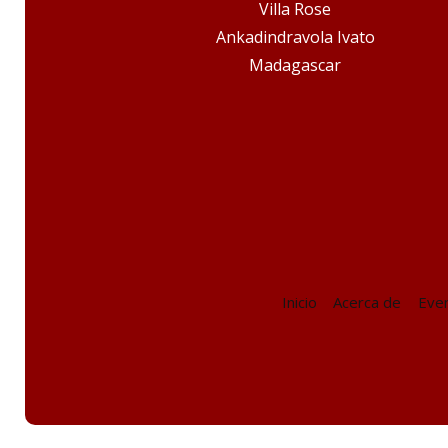
Villa Rose
Ankadindravola Ivato
Madagascar
Inicio
Acerca de
Eve