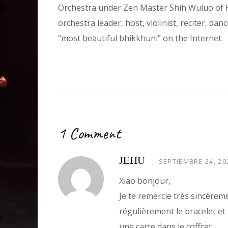
Orchestra under Zen Master Shih Wuluo of H
orchestra leader, host, violinist, reciter, d
“most beautiful bhikkhuni” on the Internet.
1 Comment
JEHU
SEPTIEMBRE 24, 20
Xiao bonjour,
Je te remercie très sincèrem
régulièrement le bracelet et
une carte dans le coffret.