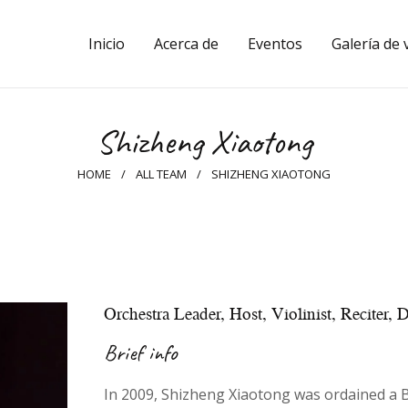
Inicio
Inicio
Acerca de
Eventos
Galería de 
Acerca de
Eventos
Shizheng Xiaotong
Galería de vídeos
HOME
ALL TEAM
SHIZHENG XIAOTONG
Galería de fotos
Pulsa
Preguntas y
Orchestra Leader, Host, Violinist, Reciter,
respuestas
Brief info
Contactos
In 2009, Shizheng Xiaotong was ordained a 