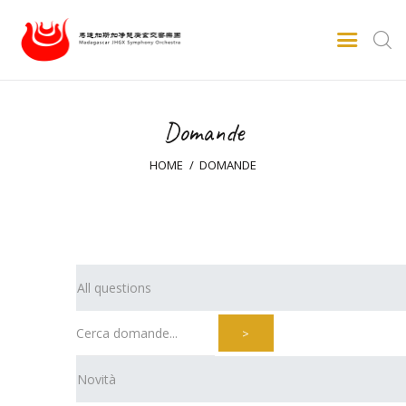
Domande
Inizio
Informazioni su
HOME
DOMANDE
Eventi
Galleria video
Galleria fotografica
Stampa
Domande e risposte
Contatti
>
Italiano